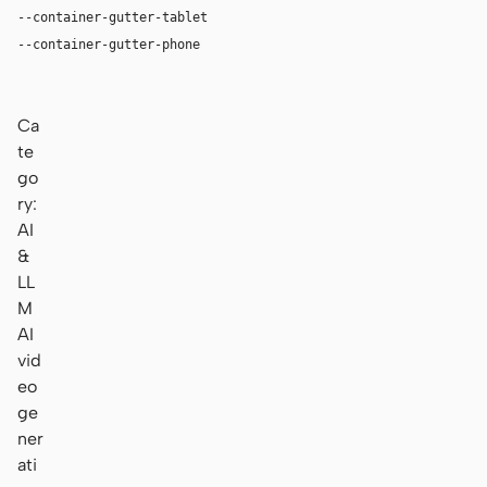
--container-gutter-tablet
24px
--container-gutter-phone
16px
Ca
te
go
ry:
AI
&
LL
M
AI
vid
eo
ge
ner
ati