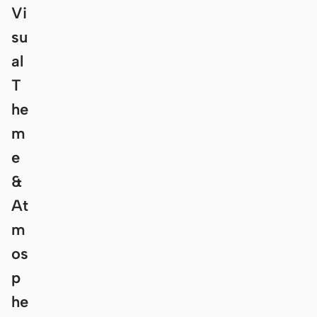
Vi
su
al
T
he
m
e
&
At
m
os
p
he