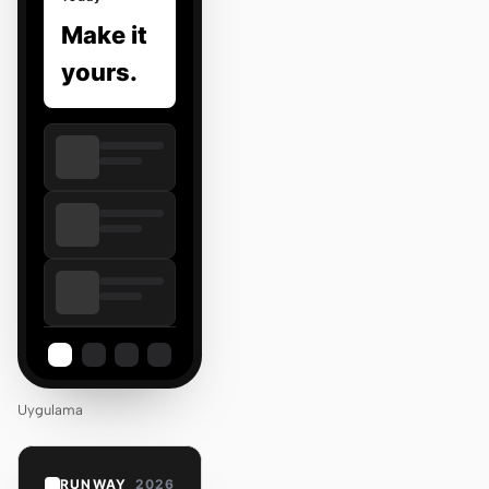
Make it
yours.
Uygulama
RUNWAY
2026