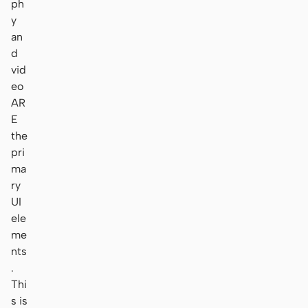
ph
y
an
d
vid
eo
AR
E
the
pri
ma
ry
UI
ele
me
nts
.
Thi
s is