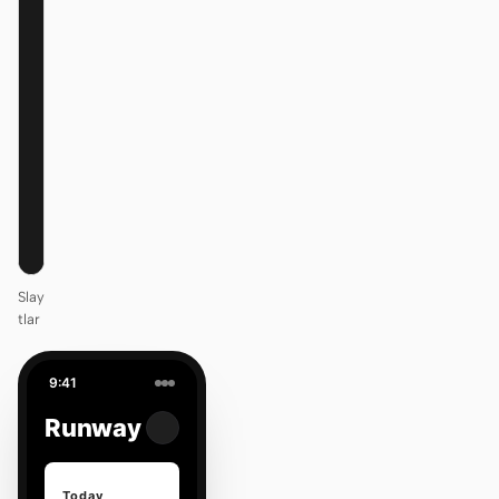
KEYNOTE
Design
that ships
itself.
One DESIGN.md —
every surface on-
brand.
Next
Agenda
Slay
tlar
9:41
Runway
Today