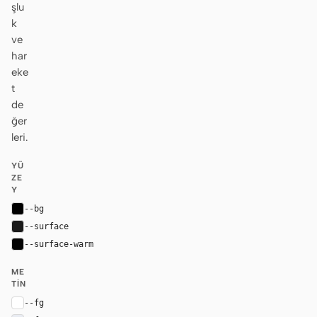
şlu
k
ve
har
eke
t
de
ğer
leri.
YÜ
ZE
Y
--bg
#000000
--surface
#1a1a1a
--surface-warm
#030303
ME
TIN
--fg
#ffffff