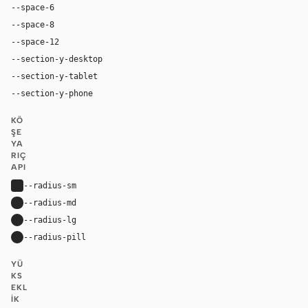
--space-6
24px
--space-8
32px
--space-12
48px
--section-y-desktop
78px
--section-y-tablet
48px
--section-y-phone
32px
KÖ
ŞE
YA
RIÇ
API
--radius-sm
4px
--radius-md
8px
--radius-lg
16px
--radius-pill
9999px
YÜ
KS
EKL
IK