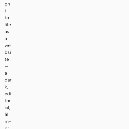
gh
t
to
life
as
a
we
bsi
te
—
a
dar
k,
edi
tor
ial,
fil
m-
pr