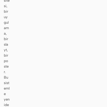
site
si,
Ekran görüntüsünden
HTML to PPT
bir
koda
uy
gul
am
a,
bir
Şablonlar
Skill
sla
Sistemler
yt,
bir
po
ste
r.
Bu
sist
Blog
Müşteri Hikayeleri
eml
e
Eğitimler
Karşılaştır
yen
ide
İndir