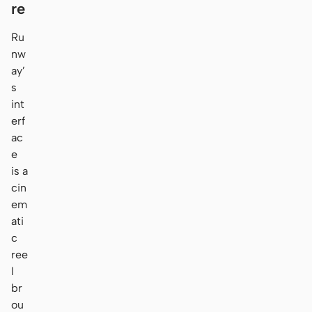
re
Ru
nw
ay’
s
int
erf
ac
e
is a
cin
em
ati
c
ree
l
br
ou