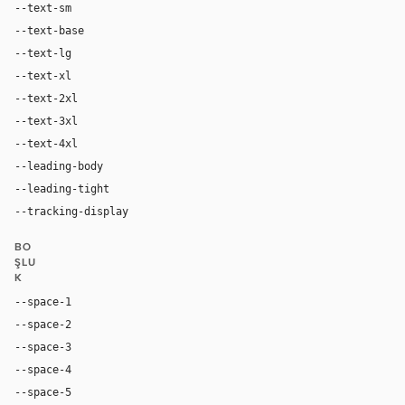
--text-sm
13px
--text-base
16px
--text-lg
20px
--text-xl
24px
--text-2xl
36px
--text-3xl
40px
--text-4xl
48px
--leading-body
1.4
--leading-tight
1.0
--tracking-display
-0.025em
BO
ŞLU
K
--space-1
4px
--space-2
8px
--space-3
12px
--space-4
16px
--space-5
20px