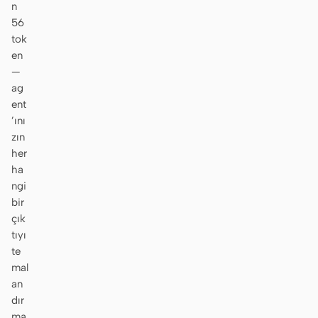
n
56
tok
en
—
ag
ent
’ını
zın
her
ha
ngi
bir
çık
tıyı
te
mal
an
dır
ma