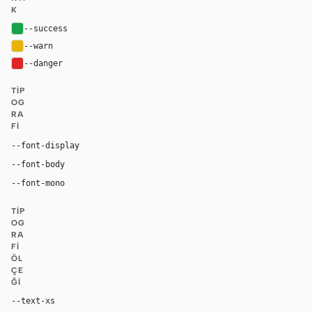
K
--success
#16a34a
--warn
#eab308
--danger
#dc2626
TIP
OG
RA
FI
"abcNormal", "abcNormal Fallback", "Inter", "DM San
--font-display
"abcNormal", "abcNormal Fallback", "Inter", "DM Sans",
--font-body
ui-monospace, "SF Mono", "JetBrains Mono", M
--font-mono
TIP
OG
RA
FI
ÖL
ÇE
ĞI
--text-xs
11px