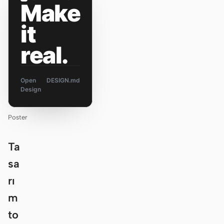
Make
it
real.
Open
DESIGN.md
Design
Poster
Ta
sa
rı
m
to