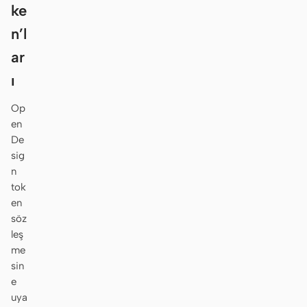
ke
n’l
ar
ı
Op
en
De
sig
n
tok
en
söz
leş
me
sin
e
uya