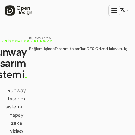

BU SAYFADA
ÜRÜN
·
SISTEMLER
·
RUNWAY
unway
Bağlam içinde
Tasarım token’ları
DESIGN.md kılavuzu
İlgili
Open Design
asarım
HTML Anything
stemi
.
HTML Video
Codex Slides
Runway
tasarım
Open Design Plugin
sistemi —
AGENT
Yapay
Codex
zeka
video
Cursor Agent