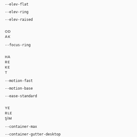
--elev-flat
none
--elev-ring
0 0 0 1px var(--border)
--elev-raised
none
OD
AK
--focus-ring
0 0 0 2px color-mix(in oklab, var(--accent), tran
HA
RE
KE
T
--motion-fast
150ms
--motion-base
220ms
--ease-standard
cubic-bezier(0.2, 0, 0, 1)
YE
RLE
ŞIM
--container-max
1600px
--container-gutter-desktop
48px