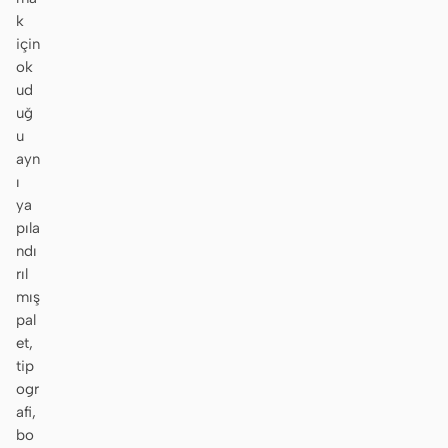
k
için
ok
ud
uğ
u
ayn
ı
ya
pıla
ndı
rıl
mış
pal
et,
tip
ogr
afi,
bo