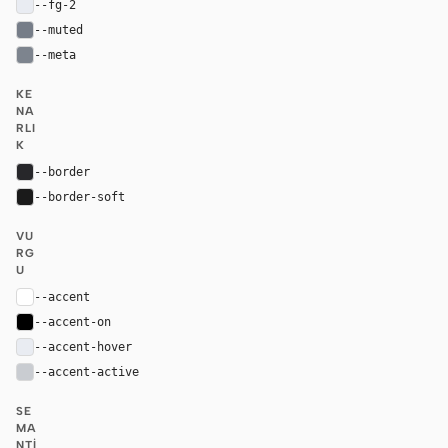
--fg-2
#e9ecf2
--muted
#767d88
--meta
#7d848e
KE
NA
RLI
K
--border
#27272a
--border-soft
#1a1a1a
VU
RG
U
--accent
#ffffff
--accent-on
#000000
--accent-hover
#e9ecf2
--accent-active
#c9ccd1
SE
MA
NTI