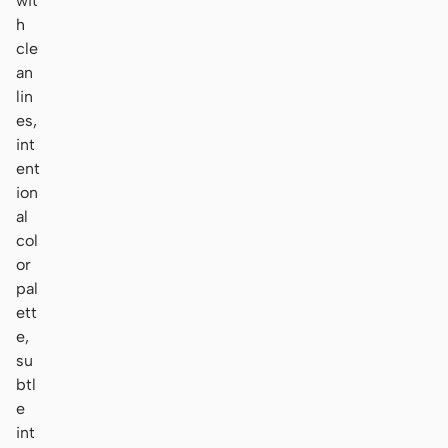
wit
h
cle
an
lin
es,
int
ent
ion
al
col
or
pal
ett
e,
su
btl
e
int