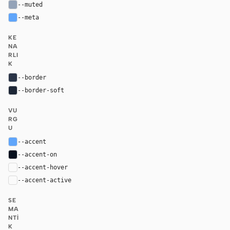
--muted
#94a3b8
--meta
#60a5fa
KE
NA
RLI
K
--border
#2a3447
--border-soft
#1d2636
VU
RG
U
--accent
#60a5fa
--accent-on
#06101d
--accent-hover
color-mix(in oklab, var(--accent), black 8%)
--accent-active
color-mix(in oklab, var(--accent), black 14%
SE
MA
NTI
K