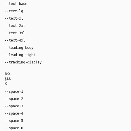
--text-base
16px
--text-lg
18px
--text-xl
24px
--text-2xl
36px
--text-3xl
54px
--text-4xl
76px
--leading-body
1.52
--leading-tight
1.06
--tracking-display
-0.025em
BO
ŞLU
K
--space-1
4px
--space-2
8px
--space-3
12px
--space-4
16px
--space-5
20px
--space-6
24px