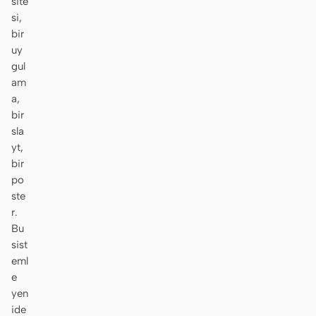
site
si,
Ekran görüntüsünden
HTML to PPT
bir
koda
uy
gul
am
a,
bir
Şablonlar
Skill
sla
Sistemler
yt,
bir
po
ste
r.
Bu
sist
Blog
Müşteri Hikayeleri
eml
e
Eğitimler
Karşılaştır
yen
ide
İndir