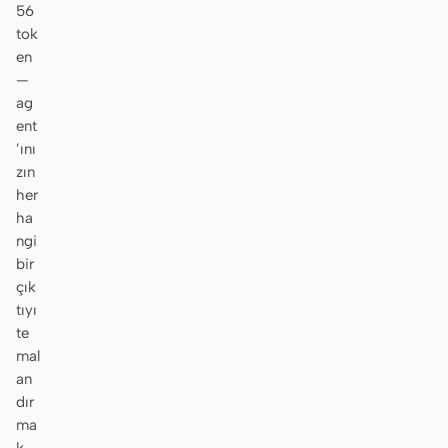
56
tok
en
—
ag
ent
’ını
zın
her
ha
ngi
bir
çık
tıyı
te
mal
an
dır
ma