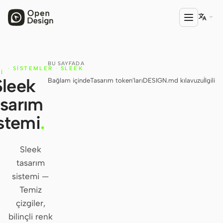

BU SAYFADA
ÜRÜN
·
SISTEMLER
·
SLEEK
I
Sleek
Bağlam içinde
Tasarım token’ları
DESIGN.md kılavuzu
İlgili
Open Design
asarım
HTML Anything
stemi
.
HTML Video
Codex Slides
Sleek
tasarım
Open Design Plugin
sistemi —
AGENT
Temiz
Codex
çizgiler,
bilinçli renk
Cursor Agent