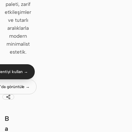
paleti, zarif
Claude Code
etkileşimler
ve tutarlı
OpenCode
aralıklarla
modern
Gemini CLI
minimalist
GitHub Copilot CLI
estetik.
Qwen Code
entiyi kullan →
Grok Build
Kimi CLI
’da görüntüle →
DeepSeek TUI
Trae CLI
B
Aider
a