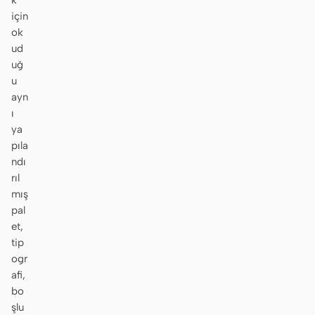
k
için
ok
ud
uğ
u
ayn
ı
ya
pıla
ndı
rıl
mış
pal
et,
tip
ogr
afi,
bo
şlu