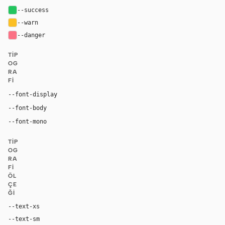
--success
#22c55e
--warn
#fbbf24
--danger
#fb7185
TIP
OG
RA
FI
Inter, system-ui, sans-serif
--font-display
Inter, system-ui, sans-serif
--font-body
"SF Mono", ui-monospace, Menlo, monospace
--font-mono
TIP
OG
RA
FI
ÖL
ÇE
ĞI
--text-xs
12px
--text-sm
14px