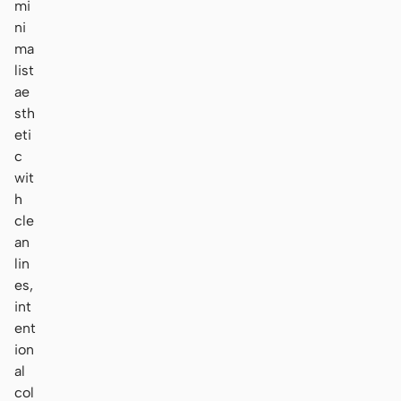
mi
ni
ma
list
ae
sth
eti
c
wit
h
cle
an
lin
es,
int
ent
ion
al
col