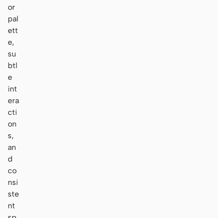
or
pal
ett
e,
su
btl
e
int
era
cti
on
s,
an
d
co
nsi
ste
nt
sp