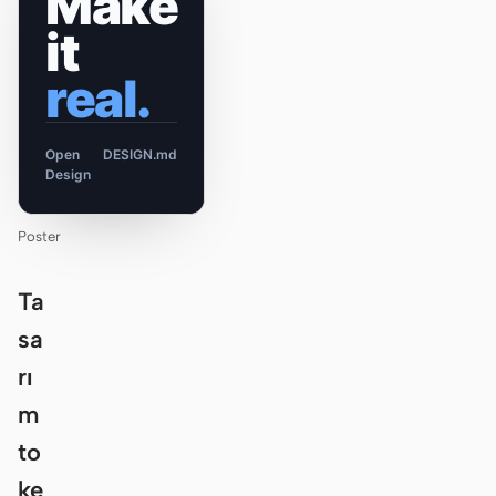
Make
it
real.
Open
DESIGN.md
Design
Poster
Ta
sa
rı
m
to
ke