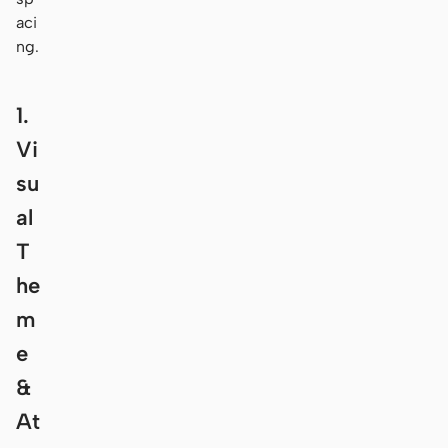
aci
ng.
1.
Vi
su
al
T
he
m
e
&
At