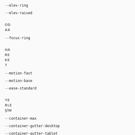
--elev-ring
0 0 0 1px var(--border)
--elev-raised
0 24px 72px rgba(0, 0, 0, 0.42)
OD
AK
--focus-ring
0 0 0 4px rgba(96, 165, 250, 0.28)
HA
RE
KE
T
--motion-fast
150ms
--motion-base
240ms
--ease-standard
cubic-bezier(0.2, 0, 0, 1)
YE
RLE
ŞIM
--container-max
1180px
--container-gutter-desktop
36px
--container-gutter-tablet
24px