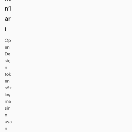
n’l
ar
ı
Op
en
De
sig
n
tok
en
söz
leş
me
sin
e
uya
n