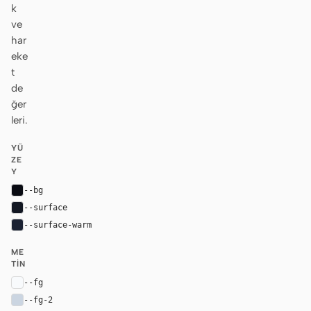
k
ve
har
eke
t
de
ğer
leri.
YÜ
ZE
Y
--bg
#090b12
--surface
#121722
--surface-warm
#1b2233
ME
TIN
--fg
#f8fafc
--fg-2
#cbd5e1