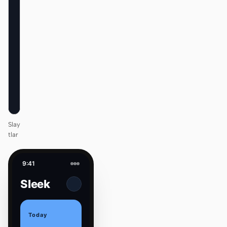
Design
that ships
itself.
One DESIGN.md —
every surface on-
brand.
Next
Agenda
Slay
tlar
9:41
Sleek
Today