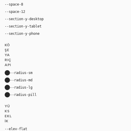
--space-8
32px
--space-12
48px
--section-y-desktop
96px
--section-y-tablet
68px
--section-y-phone
48px
KÖ
ŞE
YA
RIÇ
API
--radius-sm
10px
--radius-md
16px
--radius-lg
24px
--radius-pill
9999px
YÜ
KS
EKL
IK
--elev-flat
none