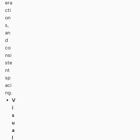
era
cti
on
s,
an
d
co
nsi
ste
nt
sp
aci
ng.
V
i
s
u
a
l